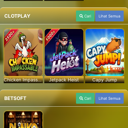
CLOTPLAY
Cari
Lihat Semua
Chicken Impassable
Jetpack Heist
Capy Jump
BETSOFT
Cari
Lihat Semua