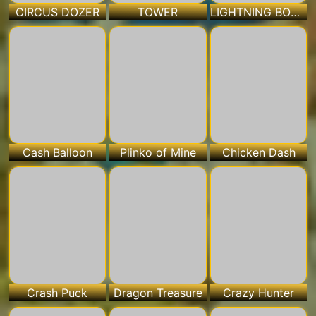
CIRCUS DOZER
TOWER
LIGHTNING BOMB
Cash Balloon
Plinko of Mine
Chicken Dash
Crash Puck
Dragon Treasure
Crazy Hunter