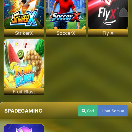
StrikerX
SoccerX
Fly X
Fruit Blast
SPADEGAMING
Cari
Lihat Semua