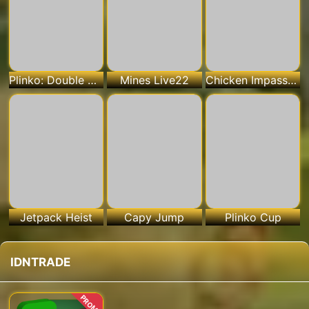
Plinko: Double Wheel Live22
Mines Live22
Chicken Impassable
Jetpack Heist
Capy Jump
Plinko Cup
IDNTRADE
PROMO