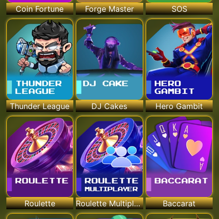
Coin Fortune
Forge Master
SOS
Thunder League
DJ Cakes
Hero Gambit
Roulette
Roulette Multiplayer
Baccarat