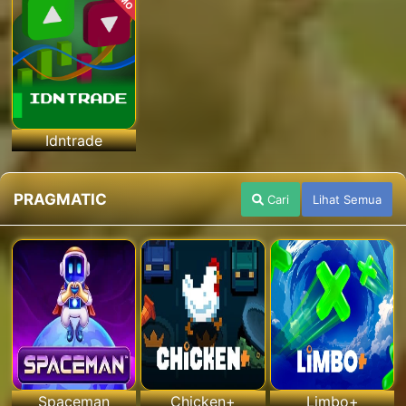
Idntrade
PRAGMATIC
Cari
Lihat Semua
Spaceman
Chicken+
Limbo+