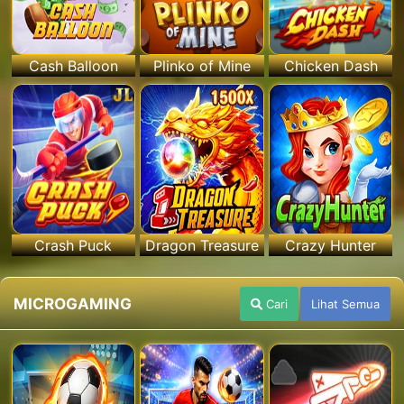
Cash Balloon
Plinko of Mine
Chicken Dash
Crash Puck
Dragon Treasure
Crazy Hunter
MICROGAMING
Cari
Lihat Semua