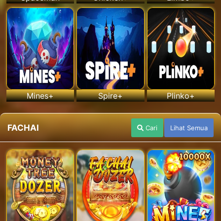
Mines+
Spire+
Plinko+
FACHAI
Cari
Lihat Semua