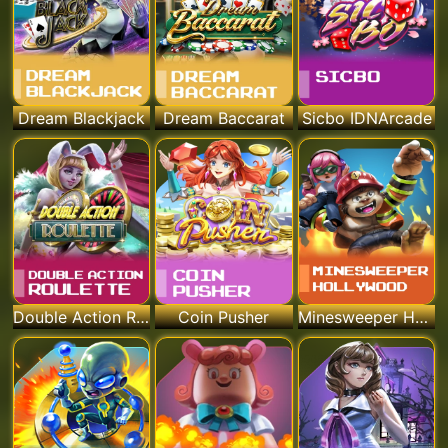
Dream Blackjack
Dream Baccarat
Sicbo IDNArcade
Double Action Roulette
Coin Pusher
Minesweeper Hollywood