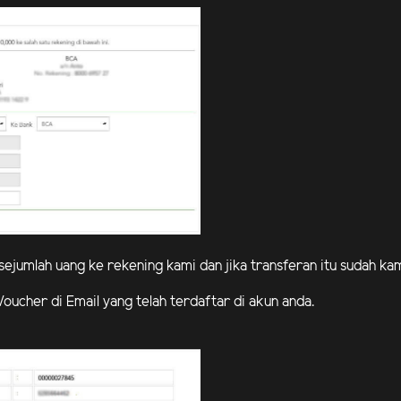
sejumlah uang ke rekening kami dan jika transferan itu sudah kam
cher di Email yang telah terdaftar di akun anda.