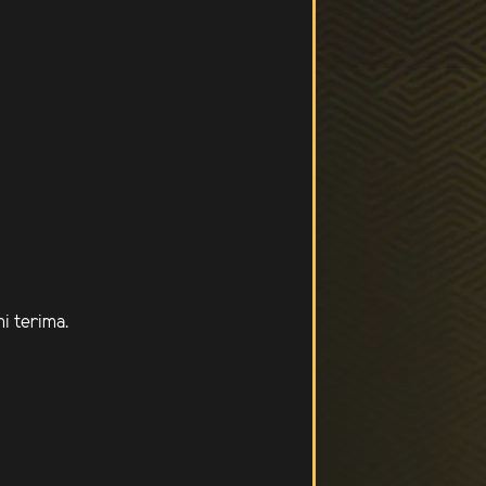
i terima.