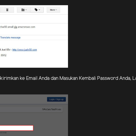
ikirimkan ke Email Anda dan Masukan Kembali Password Anda, La