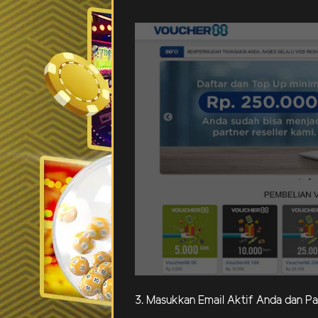
3. Masukkan Email Aktif Anda dan Pa