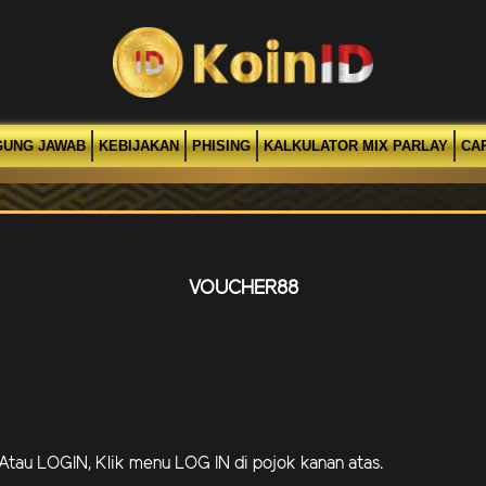
GUNG JAWAB
KEBIJAKAN
PHISING
KALKULATOR MIX PARLAY
CA
VOUCHER88
au LOGIN, Klik menu LOG IN di pojok kanan atas.