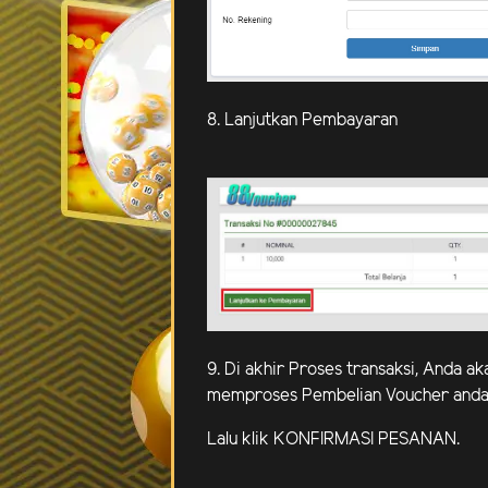
8. Lanjutkan Pembayaran
9. Di akhir Proses transaksi, Anda 
memproses Pembelian Voucher anda
Lalu klik KONFIRMASI PESANAN.