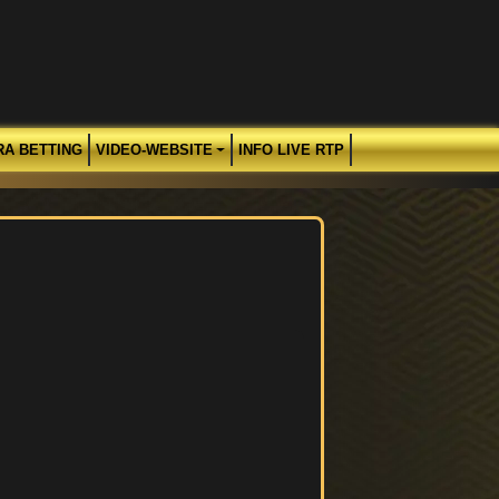
RA BETTING
VIDEO-WEBSITE
INFO LIVE RTP